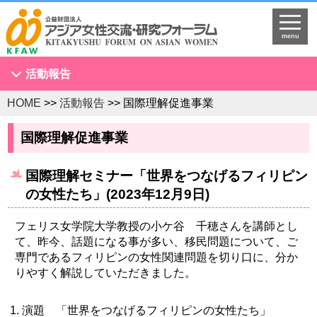
menu
活動報告
HOME
>>
活動報告
>> 国際理解促進事業
アジア女性会議
NGOセミナー
国際理解促進事業
海外拠点とネットワークづくり
国際理解セミナー「世界をつなげるフィリピン
KFAWアジア研究者ネットワーク開催セミナー
の女性たち」(2023年12月9日)
国際理解促進事業
スタディツアー
フェリス女学院大学教授の小ケ谷 千穂さんを講師とし
て、昨今、話題になる事が多い、移民問題について、ご
国連
専門であるフィリピンの女性関連問題を切り口に、分か
調査・研究
りやすく解説していただきました。
プログラム開発
演題 「世界をつなげるフィリピンの女性たち」
国際研修