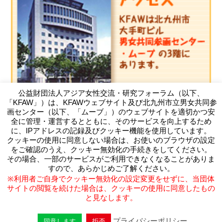
公益財団法人アジア女性交流・研究フォーラム（以下、
「KFAW」）は、KFAWウェブサイト及び北九州市立男女共同参
画センター（以下、「ムーブ」）のウェブサイトを適切かつ安
全に管理・運営するとともに、そのサービスを向上するため
に、IPアドレスの記録及びクッキー機能を使用しています。
クッキーの使用に同意しない場合は、お使いのブラウザの設定
（公財）アジア女性交流・研究フォーラム
をご確認のうえ、クッキー無効化の手続きをしてください。
Kitakyushu Forum on Asian Women
その場合、一部のサービスがご利用できなくなることがありま
〒803-0814 北九州市小倉北区大手町11-4北九州市大手町ビ
すので、あらかじめご了解ください。
ル3F
※利用者ご自身でクッキー無効化の設定変更をせずに、当団体
TEL093-583-3434 FAX093-583-5195
サイトの閲覧を続けた場合は、クッキーの使用に同意したもの
と見なします。
プライバシーポリシー
同意します
拒否