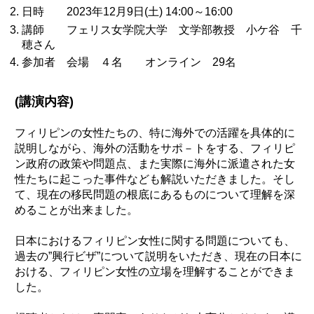
日時 2023年12月9日(土) 14:00～16:00
環境
講師 フェリス女学院大学 文学部教授 小ケ谷 千
教育
穂さん
参加者 会場 ４名 オンライン 29名
国際交流
ジェンダー
(講演内容)
持続可能な開発
人権
フィリピンの女性たちの、特に海外での活躍を具体的に
説明しながら、海外の活動をサポ－トをする、フィリピ
平和構築
ン政府の政策や問題点、また実際に海外に派遣された女
その他
性たちに起こった事件なども解説いただきました。そし
て、現在の移民問題の根底にあるものについて理解を深
めることが出来ました。
日本におけるフィリピン女性に関する問題についても、
過去の”興行ビザ”について説明をいただき、現在の日本に
おける、フィリピン女性の立場を理解することができま
した。