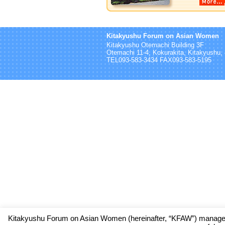
Kitakyushu Forum on Asian Women
Kitakyushu Otemachi Building 3F
Otemachi 11-4, Kokurakita, Kitakyushu
TEL093-583-3434 FAX093-583-5195
Kitakyushu Forum on Asian Women (hereinafter, “KFAW”) manages 