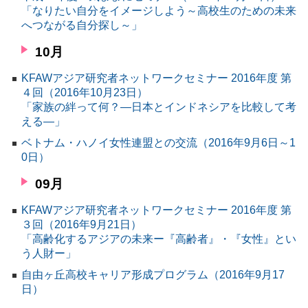
「なりたい自分をイメージしよう～高校生のための未来
環境
へつながる自分探し～」
教育
10月
国際交流
KFAWアジア研究者ネットワークセミナー 2016年度 第
ジェンダー
４回（2016年10月23日）
持続可能な開発
「家族の絆って何？―日本とインドネシアを比較して考
える―」
人権
ベトナム・ハノイ女性連盟との交流（2016年9月6日～1
平和構築
0日）
その他
09月
KFAWアジア研究者ネットワークセミナー 2016年度 第
３回（2016年9月21日）
「高齢化するアジアの未来ー『高齢者』・『女性』とい
う人財ー」
自由ヶ丘高校キャリア形成プログラム（2016年9月17
日）