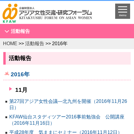
menu
活動報告
HOME
>>
活動報告
>> 2016年
アジア女性会議
NGOセミナー
活動報告
海外拠点とネットワークづくり
2016年
KFAWアジア研究者ネットワーク開催セミナー
国際理解促進事業
11月
スタディツアー
第27回アジア女性会議―北九州を開催（2016年11月26
国連
日）
調査・研究
KFAW仙台スタディツアー2016事前勉強会 公開講座
プログラム開発
（2016年11月16日）
国際研修
平成28年度 気ままにセミナー（2016年11月12日）