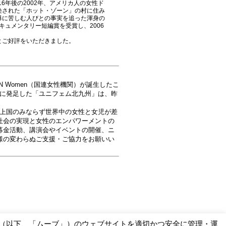
6年後の2002年、アメリカ人の女性ド
染された「ホット・ゾーン」の村に住み
爆に苦しむ人びとの事実を追った渾身の
キュメンタリー短編賞を受賞し、2006
とご好評をいただきました。
 Women（国連女性機関）が誕生したこ
年に発足した「ユニフェム北九州」は、昨
開発途上国のみならず世界中の女性と女児が差
社会の実現と女性のエンパワーメントの
募金活動、講演会やイベントの開催、ニ
様の変わらぬご支援・ご協力をお願いい
ー（以下、「ムーブ」）のウェブサイトを適切かつ安全に管理・運