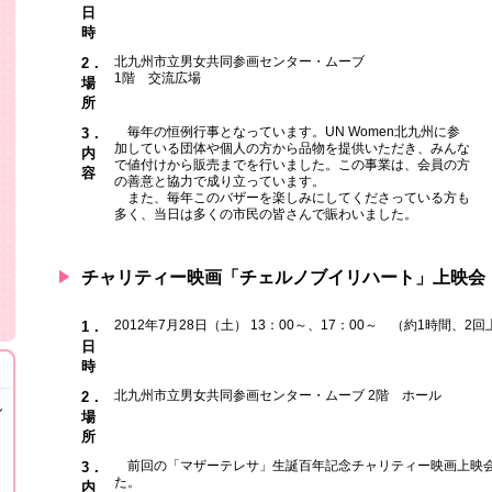
日
時
北九州市立男女共同参画センター・ムーブ
2．
1階 交流広場
場
所
毎年の恒例行事となっています。UN Women北九州に参
3．
加している団体や個人の方から品物を提供いただき、みんな
内
で値付けから販売までを行いました。この事業は、会員の方
容
の善意と協力で成り立っています。
また、毎年このバザーを楽しみにしてくださっている方も
多く、当日は多くの市民の皆さんで賑わいました。
チャリティー映画「チェルノブイリハート」上映会
2012年7月28日（土） 13：00～、17：00～ （約1時間、2
1．
日
時
北九州市立男女共同参画センター・ムーブ 2階 ホール
2．
し
場
所
前回の「マザーテレサ」生誕百年記念チャリティー映画上映会
3．
た。
内