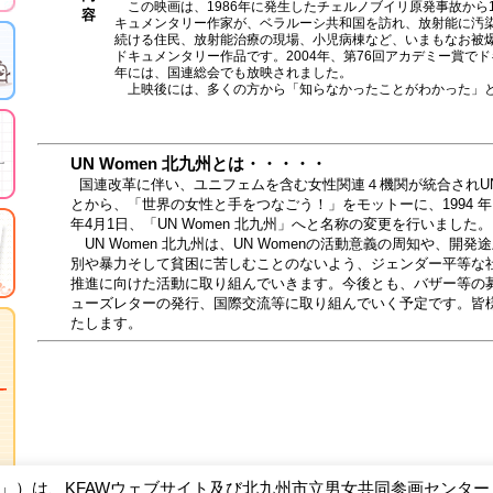
この映画は、1986年に発生したチェルノブイリ原発事故から1
容
キュメンタリー作家が、ベラルーシ共和国を訪れ、放射能に汚
続ける住民、放射能治療の現場、小児病棟など、いまもなお被
ドキュメンタリー作品です。2004年、第76回アカデミー賞でド
年には、国連総会でも放映されました。
上映後には、多くの方から「知らなかったことがわかった」
UN Women 北九州とは・・・・・
国連改革に伴い、ユニフェムを含む女性関連４機関が統合されUN
とから、「世界の女性と手をつなごう！」をモットーに、1994 
年4月1日、「UN Women 北九州」へと名称の変更を行いました。
UN Women 北九州は、UN Womenの活動意義の周知や、
別や暴力そして貧困に苦しむことのないよう、ジェンダー平等な
推進に向けた活動に取り組んでいきます。今後とも、バザー等の
ューズレターの発行、国際交流等に取り組んでいく予定です。皆
たします。
W」）は、KFAWウェブサイト及び北九州市立男女共同参画センタ