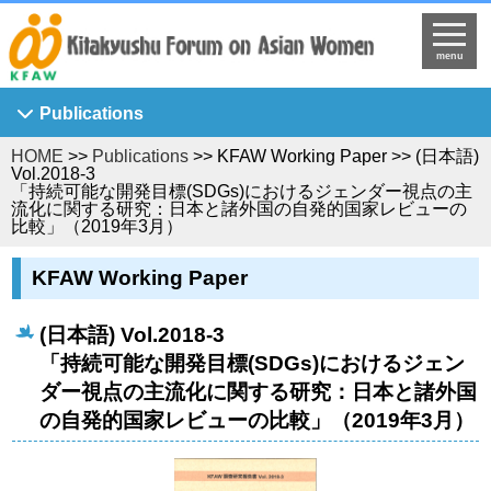
menu
Publications
HOME
>>
Publications
>> KFAW Working Paper >> (日本語)
Asian Breeze
Vol.2018-3
「持続可能な開発目標(SDGs)におけるジェンダー視点の主
Ajia Josei Kenkyu
流化に関する研究：日本と諸外国の自発的国家レビューの
比較」（2019年3月）
KFAW Working Paper
Journal of Asian Women's Studies
KFAW Working Paper
KFAW Visiting Researchers' Report
(日本語) Vol.2018-3
Princess Sunflower
「持続可能な開発目標(SDGs)におけるジェン
ダー視点の主流化に関する研究：日本と諸外国
の自発的国家レビューの比較」（2019年3月）