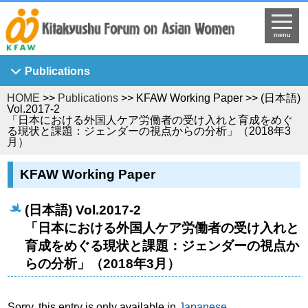
menu
Publications
HOME
>>
Publications
>> KFAW Working Paper >> (日本語)
Asian Breeze
Vol.2017-2
「日本における外国人ケア労働者の受け入れと育成をめぐ
Ajia Josei Kenkyu
る現状と課題：ジェンダーの視点からの分析」（2018年3
月）
KFAW Working Paper
Journal of Asian Women's Studies
KFAW Working Paper
KFAW Visiting Researchers' Report
(日本語) Vol.2017-2
Princess Sunflower
「日本における外国人ケア労働者の受け入れと
育成をめぐる現状と課題：ジェンダーの視点か
らの分析」（2018年3月）
Sorry, this entry is only available in
Japanese
.