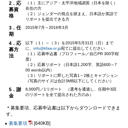
2．応
（１）主にアジア・太平洋地域諸国（日本を除く）
在住の方
募資
（２）ジェンダーの視点を踏まえ、日本語か英語で
格
リポートを提出できる方
3．任
2015年7月～2016年3月
期
4．応
以下（１）～（３）を2015年5月31日（日）まで
に、
info@kfaw.or.jp
宛てに提出してください
募方
（１）応募申込書（プロフィール／自己PR 300字程
法
度）
（２）応募リポート（日本語1,200字、英語600～7
00 words以内）
（３）リポートに即した写真1～2枚とキャプション
（写真のサイズは合計3MB以下にしてください）
5．謝
8,000円／1リポート （選考を通過し、任期中3回
のリポートを全て提出された方のみ）
金
＊募集要項、応募申込書は以下からダウンロードできま
す。
募集要項
[640KB]