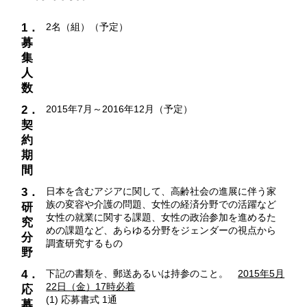
1．
2名（組）（予定）
募
集
人
数
2．
2015年7月～2016年12月（予定）
契
約
期
間
3．
日本を含むアジアに関して、高齢社会の進展に伴う家
族の変容や介護の問題、女性の経済分野での活躍など
研
女性の就業に関する課題、女性の政治参加を進めるた
究
めの課題など、あらゆる分野をジェンダーの視点から
分
調査研究するもの
野
4．
下記の書類を、郵送あるいは持参のこと。
2015年5月
22日（金）17時必着
応
(1) 応募書式 1通
募