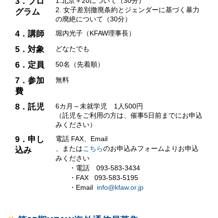
3．プロ
1.北京＋20について（30分）
2. 女子差別撤廃条約とジェンダーに基づく暴力
グラム
の廃絶について（30分）
4．講師
堀内光子（KFAW理事長）
5．対象
どなたでも
6．定員
50名（先着順）
7．参加
無料
費
8．託児
6カ月～未就学児 1人500円
（託児をご利用の方は、催事5日前までにお申込
みください）
9．申し
電話 FAX、Email
、または
こちら
のお申込みフォームよりお申込
込み
みください
・電話 093-583-3434
・FAX 093-583-5195
・Email
info@kfaw.or.jp