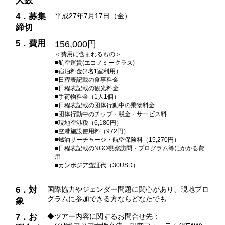
人数
4．募集
平成27年7月17日（金）
締切
5．費用
156,000円
＜費用に含まれるもの＞
■航空運賃(エコノミークラス)
■宿泊料金(2名1室利用）
■日程表記載の食事料金
■日程表記載の観光料金
■手荷物料金（1人1個）
■日程表記載の団体行動中の乗物料金
■団体行動中のチップ・税金・サービス料
■現地空港税（6,180円）
■空港施設使用料（972円）
■燃油サーチャージ・航空保険料（15,270円）
■日程表記載のNGO視察訪問・プログラム等にかかる費
用
■カンボジア査証代（30USD）
6．対
国際協力やジェンダー問題に関心があり、現地プロ
グラムに参加できる方ならどなたでも
象
7．お
◆ツアー内容に関するお問合せ先：