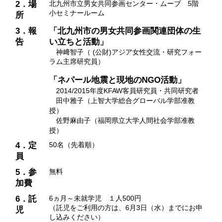
2．場
北九州市立男女共同参画センター・ムーブ 5階
小セミナールーム
所
3．報
「北九州市の男女共同参画関連団体の生
告
い立ちと活動」
神﨑智子（ (公財)アジア女性交流・研究フォー
ラム主席研究員）
「ネパール地震と現地のNGO活動」
2014/2015年度KFAW客員研究員・共同研究者
田中雅子（上智大学総合グローバル学部准教
授）
佐野麻由子（福岡県立大学人間社会学部准教
授）
4．定
50名（先着順）
員
5．参
無料
加費
6．託
6ヵ月～未就学児 １人500円
（託児をご利用の方は、6月3日（水）までにお申
児
し込みください）