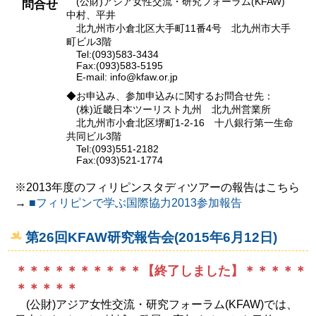
(公財)アジア女性交流・研究フォーラム(KFAW)
問合せ
中村、平井
北九州市小倉北区大手町11番4号 北九州市大手
町ビル3階
Tel:(093)583-3434
Fax:(093)583-5195
E-mail: info@kfaw.or.jp
◆お申込み、参加申込みに関するお問合せ先：
(株)近畿日本ツーリスト九州 北九州営業所
北九州市小倉北区堺町1-2-16 十八銀行第一生命
共同ビル3階
Tel:(093)551-2182
Fax:(093)521-1774
※2013年度のフィリピンスタディツアーの報告はこちら
→
■フィリピンで学ぶ国際協力2013参加報告
第26回KFAW研究報告会(2015年6月12日)
＊＊＊＊＊＊＊＊＊＊【終了しました】＊＊＊＊＊
＊＊＊＊＊
(公財)アジア女性交流・研究フォーラム(KFAW)では、