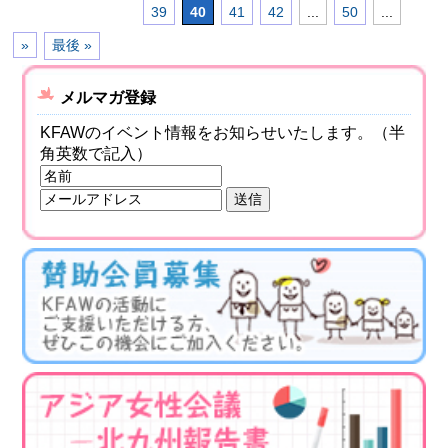
39
40
41
42
...
50
...
»
最後 »
メルマガ登録
KFAWのイベント情報をお知らせいたします。（半
角英数で記入）